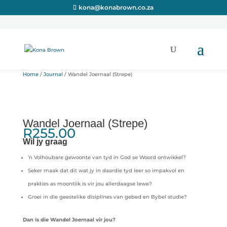
kona@konabrown.co.za
Home
/
Journal
/ Wandel Joernaal (Strepe)
Wandel Joernaal (Strepe)
R
255.00
Wil jy graag
‘n Volhoubare gewoonte van tyd in God se Woord ontwikkel?
Seker maak dat dit wat jy in daardie tyd leer so impakvol en
prakties as moontlik is vir jou allerdaagse lewe?
Groei in die geestelike disiplines van gebed en Bybel studie?
Dan is die Wandel Joernaal vir jou?