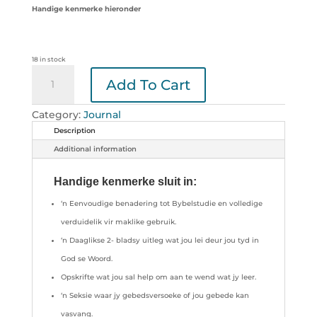
Handige kenmerke hieronder
18 in stock
Wandel
Add To Cart
Joernaal
(Strepe)
quantity
Category:
Journal
Description
Additional information
Handige kenmerke sluit in:
‘n Eenvoudige benadering tot Bybelstudie en volledige
verduidelik vir maklike gebruik.
‘n Daaglikse 2- bladsy uitleg wat jou lei deur jou tyd in
God se Woord.
Opskrifte wat jou sal help om aan te wend wat jy leer.
‘n Seksie waar jy gebedsversoeke of jou gebede kan
vasvang.