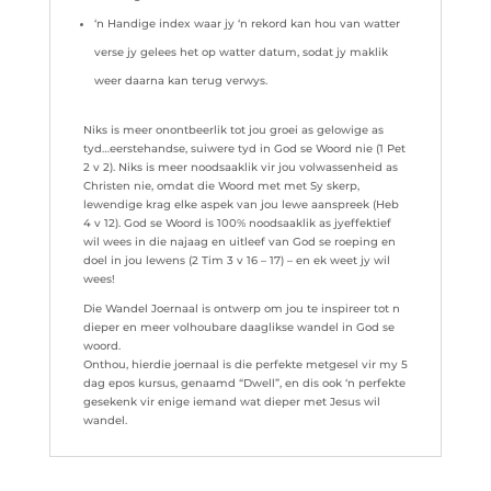
‘n Handige index waar jy ‘n rekord kan hou van watter
verse jy gelees het op watter datum, sodat jy maklik
weer daarna kan terug verwys.
Niks is meer onontbeerlik tot jou groei as gelowige as
tyd…eerstehandse, suiwere tyd in God se Woord nie (1 Pet
2 v 2). Niks is meer noodsaaklik vir jou volwassenheid as
Christen nie, omdat die Woord met met Sy skerp,
lewendige krag elke aspek van jou lewe aanspreek (Heb
4 v 12). God se Woord is 100% noodsaaklik as jyeffektief
wil wees in die najaag en uitleef van God se roeping en
doel in jou lewens (2 Tim 3 v 16 – 17) – en ek weet jy wil
wees!
Die Wandel Joernaal is ontwerp om jou te inspireer tot n
dieper en meer volhoubare daaglikse wandel in God se
woord.
Onthou, hierdie joernaal is die perfekte metgesel vir my 5
dag epos kursus, genaamd “Dwell”, en dis ook ‘n perfekte
gesekenk vir enige iemand wat dieper met Jesus wil
wandel.