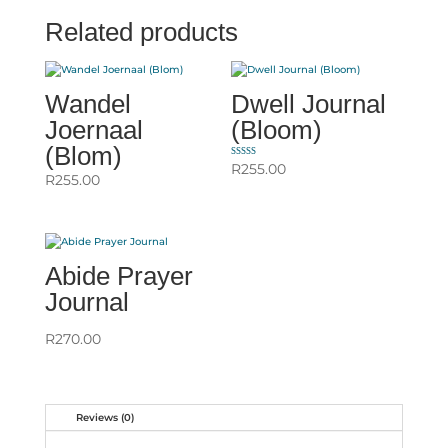
Related products
Wandel
Dwell Journal
Joernaal
(Bloom)
(Blom)
Rated
R
255.00
5.00
R
255.00
out of 5
Abide Prayer
Journal
R
270.00
Reviews (0)